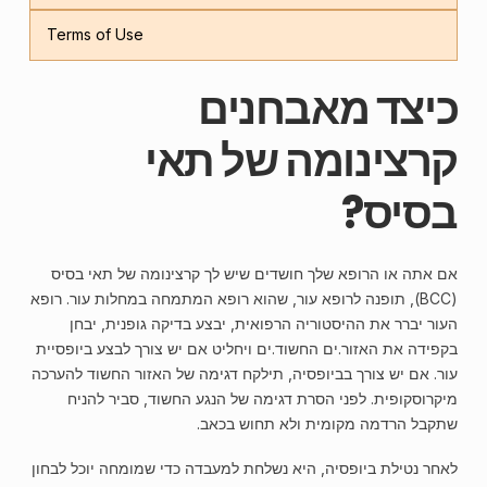
Terms of Use
כיצד מאבחנים
קרצינומה של תאי
בסיס?
אם אתה או הרופא שלך חושדים שיש לך קרצינומה של תאי בסיס
(BCC), תופנה לרופא עור, שהוא רופא המתמחה במחלות עור. רופא
העור יברר את ההיסטוריה הרפואית, יבצע בדיקה גופנית, יבחן
בקפידה את האזור.ים החשוד.ים ויחליט אם יש צורך לבצע ביופסיית
עור. אם יש צורך בביופסיה, תילקח דגימה של האזור החשוד להערכה
מיקרוסקופית. לפני הסרת דגימה של הנגע החשוד, סביר להניח
שתקבל הרדמה מקומית ולא תחוש בכאב.
לאחר נטילת ביופסיה, היא נשלחת למעבדה כדי שמומחה יוכל לבחון