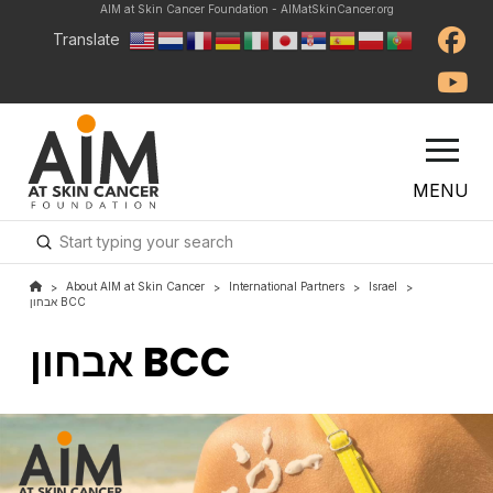
AIM at Skin Cancer Foundation - AIMatSkinCancer.org
Translate
MENU
Submit
Search
About AIM at Skin Cancer
International Partners
Israel
>
>
>
>
אבחון BCC
אבחון BCC