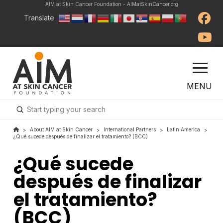
AIM at Skin Cancer Foundation - AIMatSkinCancer.org
Translate
MENU
Submit
Search
About AIM at Skin Cancer
International Partners
Latin America
>
>
>
>
¿Qué sucede después de finalizar el tratamiento? (BCC)
¿Qué sucede
después de finalizar
el tratamiento?
(BCC)